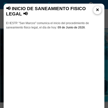
iesptsanmarcosoficial@gmail.com
(+51) 948 001 331
📢 INICIO DE SANEAMIENTO FISICO
×
LEGAL 📢
El IESTP. "San Marcos" comunica el inicio del procedimiento de
saneamiento físico legal, el día de hoy:
09 de Junio de 2026
.
Dedica tu TIEMPO al estudio y abre
las puertas de tu FUTURO
Transforma el futuro con soluciones innovadoras en Agropecuaria y
Tecnologías de la Información
VER PROGRAMAS DE ESTUDIO