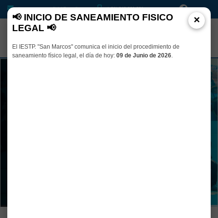
iesptsanmarcosoficial@gmail.com
(+51) 948 001 331
📢 INICIO DE SANEAMIENTO FISICO
×
LEGAL 📢
El IESTP. "San Marcos" comunica el inicio del procedimiento de
saneamiento físico legal, el día de hoy:
09 de Junio de 2026
.
Dedica tu TIEMPO al estudio y abre
las puertas de tu FUTURO
Transforma el futuro con soluciones innovadoras en Agropecuaria y
Tecnologías de la Información
VER PROGRAMAS DE ESTUDIO