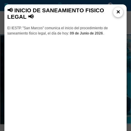
iesptsanmarcosoficial@gmail.com
(+51) 948 001 331
📢 INICIO DE SANEAMIENTO FISICO
×
LEGAL 📢
El IESTP. "San Marcos" comunica el inicio del procedimiento de
saneamiento físico legal, el día de hoy:
09 de Junio de 2026
.
Dedica tu TIEMPO al estudio y abre
las puertas de tu FUTURO
Transforma el futuro con soluciones innovadoras en Agropecuaria y
Tecnologías de la Información
VER PROGRAMAS DE ESTUDIO