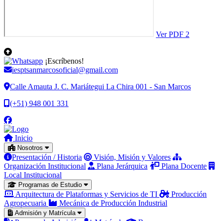
Ver PDF 2
¡Escríbenos!
iesptsanmarcosoficial@gmail.com
Calle Amauta J. C. Mariátegui La Chira 001 - San Marcos
(+51) 948 001 331
Inicio
Nosotros
Presentación / Historia
Visión, Misión y Valores
Organización Institucional
Plana Jerárquica
Plana Docente
Local Institucional
Programas de Estudio
Arquitectura de Plataformas y Servicios de TI
Producción
Agropecuaria
Mecánica de Producción Industrial
Admisión y Matrícula