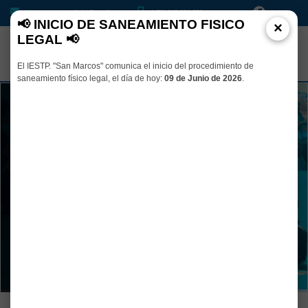
iesptsanmarcosoficial@gmail.com
(+51) 948 001 331
📢 INICIO DE SANEAMIENTO FISICO
×
LEGAL 📢
El IESTP. "San Marcos" comunica el inicio del procedimiento de
saneamiento físico legal, el día de hoy:
09 de Junio de 2026
.
Dedica tu TIEMPO al estudio y abre
las puertas de tu FUTURO
Transforma el futuro con soluciones innovadoras en Agropecuaria y
Tecnologías de la Información
VER PROGRAMAS DE ESTUDIO